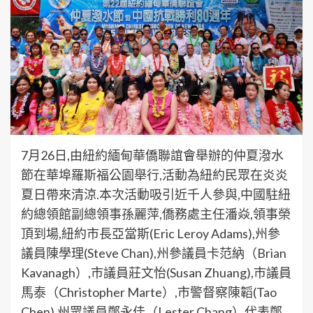
7月26日,由紐約緬甸華僑聯誼會舉辦的仲夏潑水
節在華埠羅斯福公園舉行,活動為紐約民眾在炎炎
夏日帶來清涼.本次活動吸引近千人參與,中國駐紐
約總領館副總領事孫麗萍,僑務處主任潘焱,領事榮
頂到場,紐約市長亞當斯(Eric Leroy Adams),州參
議員陳學理(Steve Chan),州參議員卡范納（Brian
Kavanagh）,市議員莊文怡(Susan Zhuang),市議員
馬泰（Christopher Marte）,市警督察陳韜(Tao
Chen),州眾議員鄭永佳（Lester Chang）代表鄭