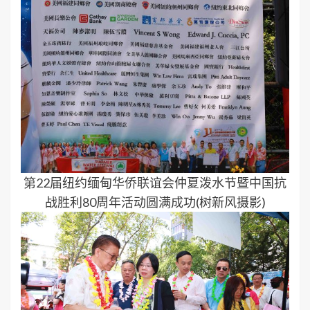
第22届纽约缅甸华侨联谊会仲夏泼水节暨中国抗
战胜利80周年活动圆满成功(树新风摄影)