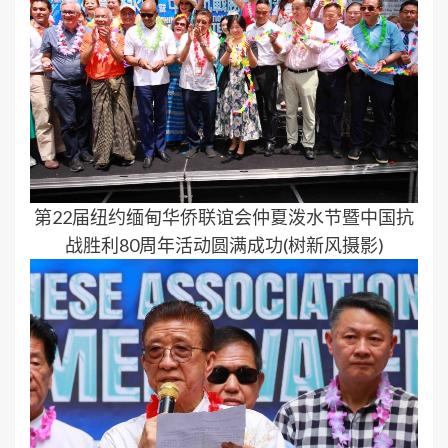
第22届纽约缅甸华侨联谊会仲夏泼水节暨中国抗
战胜利80周年活动圆满成功(树新风摄影)