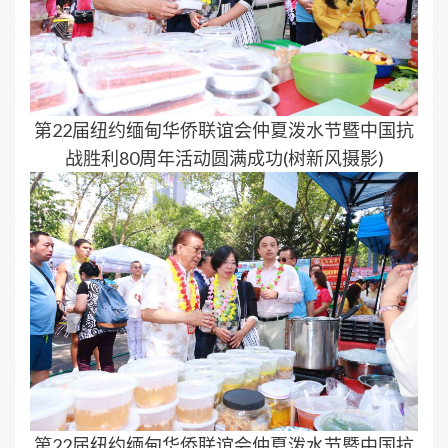
第22届纽约缅甸华侨联谊会仲夏泼水节暨中国抗
战胜利80周年活动圆满成功(树新风摄影)
第22届纽约缅甸华侨联谊会仲夏泼水节暨中国抗