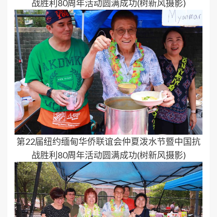
战胜利80周年活动圆满成功(树新风摄影)
第22届纽约缅甸华侨联谊会仲夏泼水节暨中国抗
战胜利80周年活动圆满成功(树新风摄影)