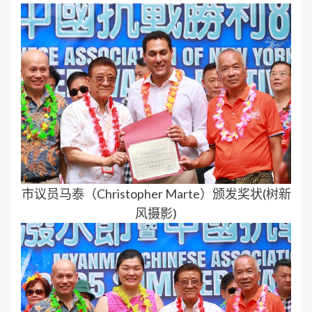
市议员马泰（Christopher Marte）颁发奖状(树新
风摄影)