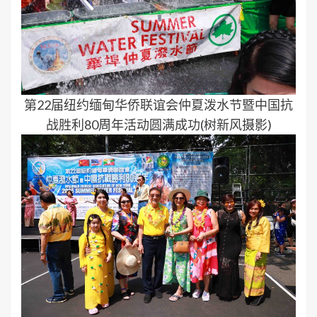
第22届纽约缅甸华侨联谊会仲夏泼水节暨中国抗
战胜利80周年活动圆满成功(树新风摄影)