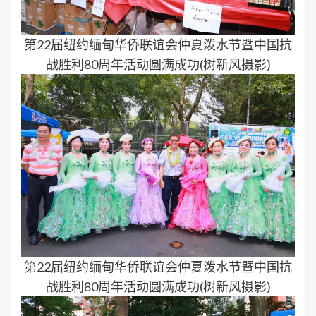
第22届纽约缅甸华侨联谊会仲夏泼水节暨中国抗
战胜利80周年活动圆满成功(树新风摄影)
第22届纽约缅甸华侨联谊会仲夏泼水节暨中国抗
战胜利80周年活动圆满成功(树新风摄影)