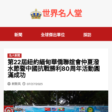
Skip
to
世界名人堂
content
新聞
全球傑出單位
採訪
名人新聞
第22屆紐約緬甸華僑聯誼會仲夏潑
水節暨中國抗戰勝利80周年活動圓
滿成功
树新风
07/27/2025