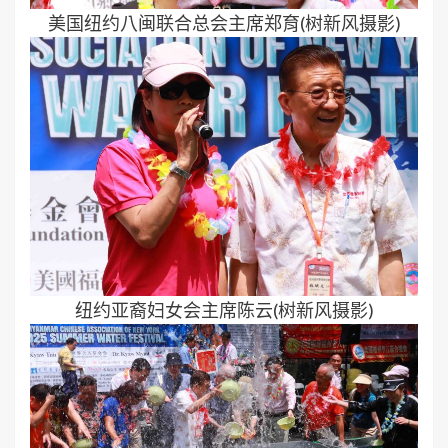
美国纽约八闽联合总会主席郑育(树新风摄影)
纽约亚裔妇女会主席陈云(树新风摄影)