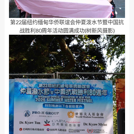
第22届纽约缅甸华侨联谊会仲夏泼水节暨中国抗
战胜利80周年活动圆满成功(树新风摄影)