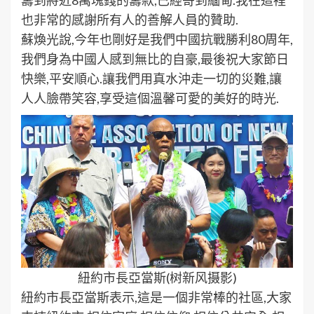
也非常的感謝所有人的善解人員的贊助.
蘇煥光說,今年也剛好是我們中國抗戰勝利80周年,
我們身為中國人感到無比的自豪,最後祝大家節日
快樂,平安順心.讓我們用真水沖走一切的災難,讓
人人臉帶笑容,享受這個溫馨可愛的美好的時光.
紐約市長亞當斯(树新风摄影)
紐約市長亞當斯表示,這是一個非常棒的社區,大家