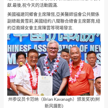
獻.最後,祝今天的活動圓滿.
美國福建同鄉會主席陳恆,亞美醫師協會公共關係
副總裁黃雪莉,美國紐約八閩聯合總會主席鄭育,紐
約亞裔婦女會主席陳雲等現場發言.
州参议员卡范纳（Brian Kavanagh）颁发奖状(树
新风摄影)