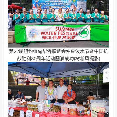
第22届纽约缅甸华侨联谊会仲夏泼水节暨中国抗
战胜利80周年活动圆满成功(树新风摄影)