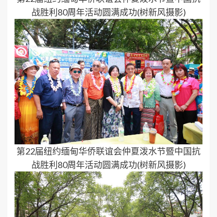
战胜利80周年活动圆满成功(树新风摄影)
第22届纽约缅甸华侨联谊会仲夏泼水节暨中国抗
战胜利80周年活动圆满成功(树新风摄影)