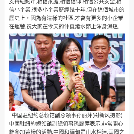
支持紐約市,相信家庭,相信信仰,相信公共安全,相
信小企業,很多小企業歷經幾十年.但在這個城市的
歷史上，因為有這樣的社區,才會有更多的小企業
在運營.祝大家在今天的仲夏潑水節上渾身濕透.
中国驻纽约总领馆副总领事孙丽萍(树新风摄影)
中國駐紐約總領館副總領事孫麗萍表示,非常開心
能參加這樣的活動,中國和緬甸是山水相連,兩國之