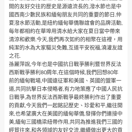
間的友好交往的歷史是源遠流長的,潑水節也是中
國西南少數民族和緬甸朋友共同的重要的節日.仲
夏潑水節活動,是紐約緬甸華僑聯誼會的品牌活動,
每年都相約在華埠用清水給大家在夏日當中帶來
清涼和歡樂.今天,我們再次如約的相聚在這裡，用
純潔的水為大家驅災免難,互道平安祝福,澆灌友誼
之花.
孫麗萍說,今年也是中國抗日戰爭勝利暨世界反法
西斯戰爭勝利80周年,在這個時候,我們回想80年
前的緬甸戰場,中國遠征軍和美國、英國的盟軍一
道,共同抗擊日本侵略者,有力地策應了中國人民抗
日戰爭,為世界反法西斯戰爭最終勝利作出了重要
的貢獻,今天我們一起銘記歷史、珍愛和平,繼往開
來,也希望廣大在美國的緬甸華僑,發揮你們連接中
美,緬甸三國橋梁紐帶作用,共同為推進我們三國的
經貿往來,和各領域的友好交流,繼續做出更大的貢