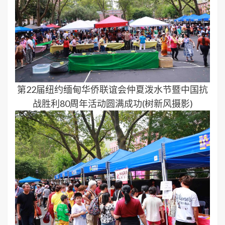
第22届纽约缅甸华侨联谊会仲夏泼水节暨中国抗
战胜利80周年活动圆满成功(树新风摄影)