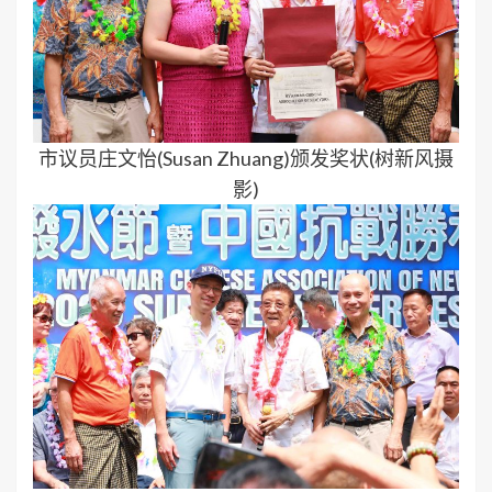
市议员庄文怡(Susan Zhuang)颁发奖状(树新风摄
影)