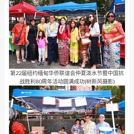
第22届纽约缅甸华侨联谊会仲夏泼水节暨中国抗
战胜利80周年活动圆满成功(树新风摄影)