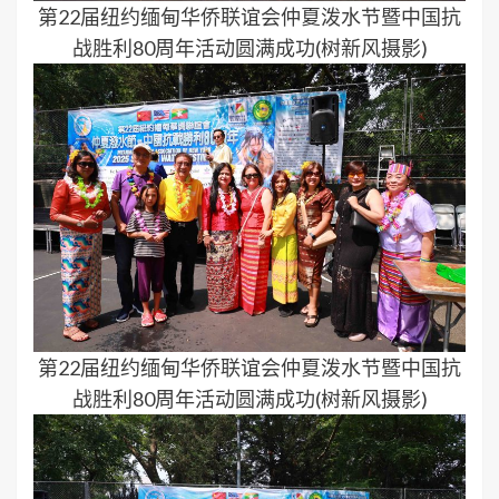
第22届纽约缅甸华侨联谊会仲夏泼水节暨中国抗
战胜利80周年活动圆满成功(树新风摄影)
第22届纽约缅甸华侨联谊会仲夏泼水节暨中国抗
战胜利80周年活动圆满成功(树新风摄影)