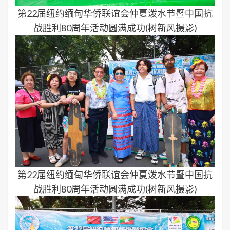
第22届纽约缅甸华侨联谊会仲夏泼水节暨中国抗
战胜利80周年活动圆满成功(树新风摄影)
第22届纽约缅甸华侨联谊会仲夏泼水节暨中国抗
战胜利80周年活动圆满成功(树新风摄影)