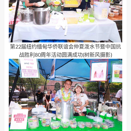
第22届纽约缅甸华侨联谊会仲夏泼水节暨中国抗
战胜利80周年活动圆满成功(树新风摄影)