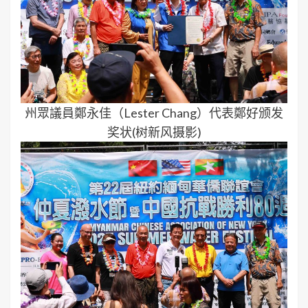
州眾議員鄭永佳（Lester Chang）代表鄭好颁发
奖状(树新风摄影)