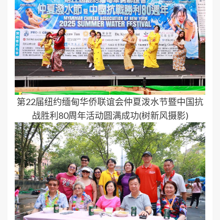
第22届纽约缅甸华侨联谊会仲夏泼水节暨中国抗
战胜利80周年活动圆满成功(树新风摄影)