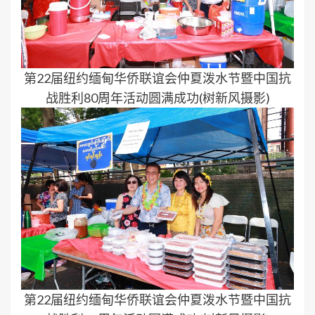
第22届纽约缅甸华侨联谊会仲夏泼水节暨中国抗
战胜利80周年活动圆满成功(树新风摄影)
第22届纽约缅甸华侨联谊会仲夏泼水节暨中国抗