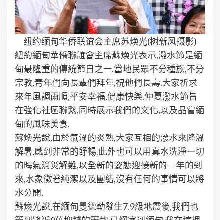
纽约缅甸华侨联谊会主席苏焕光(树新风摄影)
紐約緬甸華僑聯誼會主席蘇煥光表示,潑水節是緬
甸最隆重的傳統節日之一.當地民眾不分種族,不分
宗教,青年們向長輩們拜年,祝他們長壽.大家祈求
來年風調雨順,平安幸福,健康快樂.仲夏潑水節旨
在強化社區聯繫,同時展示我們的文化,以及品嘗緬
甸的風味美食.
蘇煥光說,由於氣溫的炎熱,大家互相的潑水來降溫
解暑,感到非常的舒暢.此外也可以用真水洗淨一切
的晦氣消災解難,以全新的姿態迎接新的一年的到
來,水象徵著純潔以及團結,沒有任何的事情可以將
水分開.
蘇煥光說,在緬甸曼德勒發生7.9級地震後,我們也
籌到將近8萬塊錢的籌款,已經寄到緬甸.我在這裡