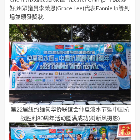
好,州眾議員李榮恩(Grace Lee)代表Fannie Ip等到
場並頒發獎狀.
第22届纽约缅甸华侨联谊会仲夏泼水节暨中国抗
战胜利80周年活动圆满成功(树新风摄影)