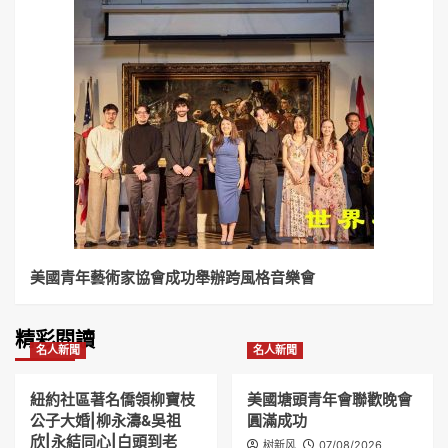
美國青年藝術家協會成功舉辦跨風格音樂會
精彩閱讀
名人新聞
名人新聞
紐約社區著名僑領柳寶枝
美國塘頭青年會聯歡晚會
公子大婚|柳永濤&吳祖
圓滿成功
欣|永結同心|白頭到老
树新风
07/08/2026