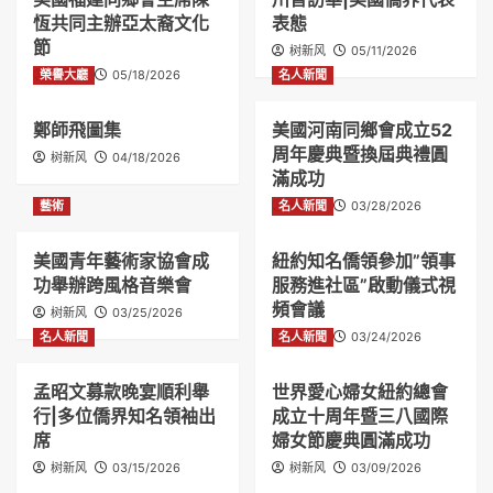
恆共同主辦亞太裔文化
表態
節
树新风
05/11/2026
榮譽大廳
树新风
05/18/2026
名人新聞
鄭師飛圖集
美國河南同鄉會成立52
周年慶典暨換屆典禮圓
树新风
04/18/2026
滿成功
藝術
名人新聞
树新风
03/28/2026
美國青年藝術家協會成
紐約知名僑領參加”領事
功舉辦跨風格音樂會
服務進社區”啟動儀式視
頻會議
树新风
03/25/2026
名人新聞
名人新聞
树新风
03/24/2026
孟昭文募款晚宴順利舉
世界愛心婦女紐約總會
行|多位僑界知名領袖出
成立十周年暨三八國際
席
婦女節慶典圓滿成功
树新风
03/15/2026
树新风
03/09/2026