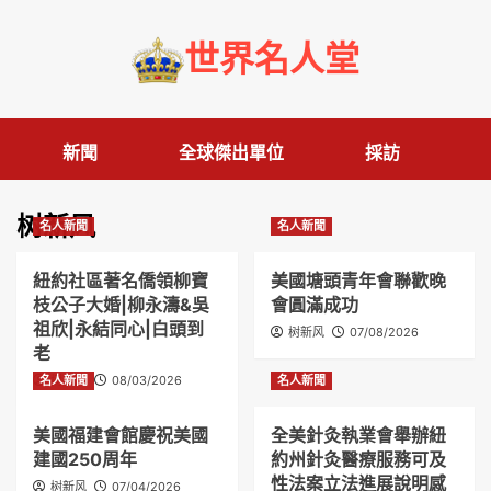
Skip
to
世界名人堂
content
新聞
全球傑出單位
採訪
树新风
名人新聞
名人新聞
紐約社區著名僑領柳寶
美國塘頭青年會聯歡晚
枝公子大婚|柳永濤&吳
會圓滿成功
祖欣|永結同心|白頭到
树新风
07/08/2026
老
名人新聞
树新风
08/03/2026
名人新聞
美國福建會館慶祝美國
全美針灸執業會舉辦紐
建國250周年
約州針灸醫療服務可及
性法案立法進展說明感
树新风
07/04/2026