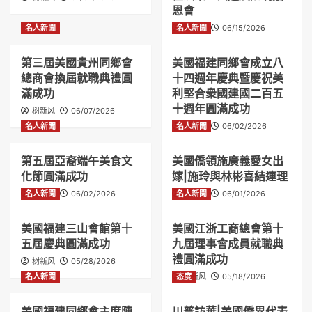
恩會
名人新聞
名人新聞
树新风
06/15/2026
第三屆美國貴州同鄉會
美國福建同鄉會成立八
總商會換屆就職典禮圓
十四週年慶典暨慶祝美
滿成功
利堅合衆國建國二百五
十週年圓滿成功
树新风
06/07/2026
名人新聞
名人新聞
树新风
06/02/2026
第五屆亞裔端午美食文
美國僑領施廣義愛女出
化節圓滿成功
嫁|施玲與林彬喜結連理
名人新聞
树新风
06/02/2026
名人新聞
树新风
06/01/2026
美國福建三山會館第十
美國江浙工商總會第十
五屆慶典圓滿成功
九屆理事會成員就職典
禮圓滿成功
树新风
05/28/2026
名人新聞
态度
树新风
05/18/2026
美國福建同鄉會主席陳
川普訪華|美國僑界代表