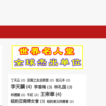
丁天云
(2)
亚裔之友总联盟
(2)
张元丰
(2)
李天驥
(4)
李香梅
(3)
林礼国
(3)
王崇章
(4)
林禮國
(2)
牛紅
(2)
紐約亞裔婦女會
(3)
紐約東北同鄉會
(2)