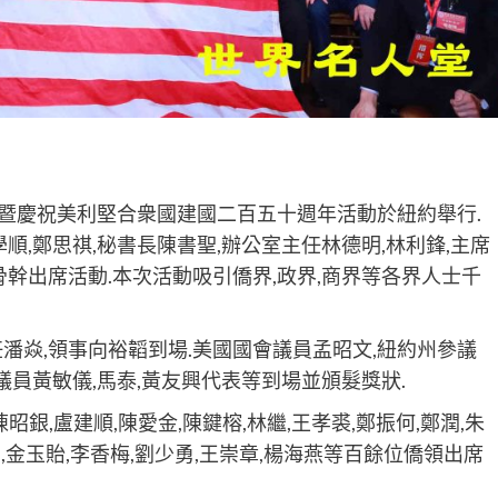
典暨慶祝美利堅合衆國建國二百五十週年活動於紐約舉行.
順,鄭思祺,秘書長陳書聖,辦公室主任林德明,林利鋒,主席
骨幹出席活動.本次活動吸引僑界,政界,商界等各界人士千
潘焱,領事向裕韜到場.美國國會議員孟昭文,紐約州參議
議員黃敏儀,馬泰,黃友興代表等到場並頒髮獎狀.
陳昭銀,盧建順,陳愛金,陳鍵榕,林繼,王孝裘,鄭振何,鄭潤,朱
民,金玉貽,李香梅,劉少勇,王崇章,楊海燕等百餘位僑領出席