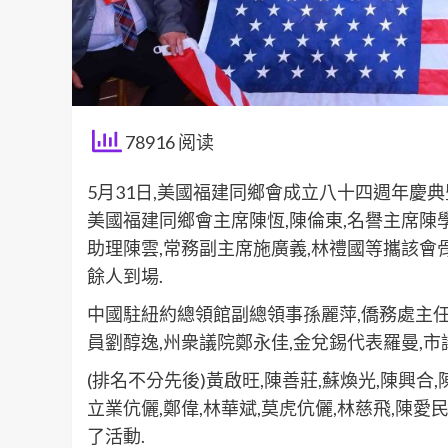
78916 阅读
5月31日,美國福建同鄉會成立八十四週年慶
美國福建同鄉會主席陳恆,陳倫東,名譽主席陳學
助理陳雲,常務副主席施廣義,林禮國等攜該會
餘人到場.
中國駐紐約總領館副總領事孫麗萍,僑務處主任
員劉醇逸,州衆議院鄭永佳,金兌錫代表羅曼,市
(排名不分先後)黃啟旺,陳善莊,蘇煥光,陳興合,
立業伉儷,鄭偉,林華斌,莫虎伉儷,林慈飛,陳愛
了活動.