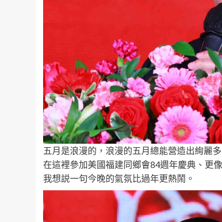
五月是浪漫的，浪漫的五月總能營造出絢麗多
在這裡參加美國福建同鄉會84週年慶典、更
我想説一句今晚的氣氛比過年更熱鬧。