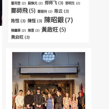
郑师飞
(3)
董用登
(2)
蘇煥光
(2)
郭明生
(2)
鄭師飛
(5)
陈云
(3)
鄭振何
(2)
陳昭銀
(7)
陈恒
(3)
陳恆
(3)
黃啟旺
(5)
陳繼華
(2)
陳雲
(2)
黄启旺
(3)