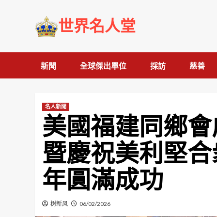
Skip
to
世界名人堂
content
新聞
全球傑出單位
採訪
慈善
名人新聞
美國福建同鄉會
暨慶祝美利堅合
年圓滿成功
树新风
06/02/2026