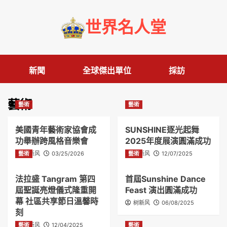
Skip
to
世界名人堂
content
新聞
全球傑出單位
採訪
藝術
藝術
藝術
美國青年藝術家協會成
SUNSHINE逐光起舞
功舉辦跨風格音樂會
2025年度展演圓滿成功
藝術
树新风
03/25/2026
藝術
树新风
12/07/2025
法拉盛 Tangram 第四
首屆Sunshine Dance
屆聖誕亮燈儀式隆重開
Feast 演出圓滿成功
幕 社區共享節日溫馨時
树新风
06/08/2025
刻
藝術
树新风
12/04/2025
藝術