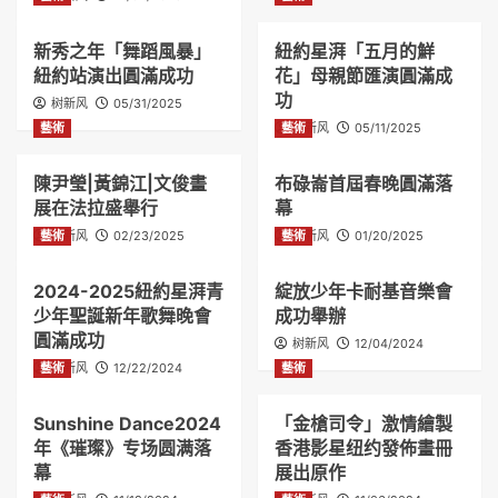
新秀之年「舞蹈風暴」
紐約星湃「五月的鮮
紐約站演出圓滿成功
花」母親節匯演圓滿成
功
树新风
05/31/2025
藝術
藝術
树新风
05/11/2025
陳尹瑩|黃錦江|文俊畫
布碌崙首屆春晚圓滿落
展在法拉盛舉行
幕
藝術
树新风
02/23/2025
藝術
树新风
01/20/2025
2024-2025紐約星湃青
綻放少年卡耐基音樂會
少年聖誕新年歌舞晚會
成功舉辦
圓滿成功
树新风
12/04/2024
藝術
树新风
12/22/2024
藝術
Sunshine Dance2024
「金槍司令」激情繪製
年《璀璨》专场圆满落
香港影星纽约發佈畫冊
幕
展出原作