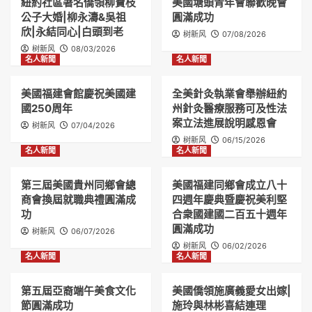
紐約社區著名僑領柳寶枝
美國塘頭青年會聯歡晚會
公子大婚|柳永濤&吳祖
圓滿成功
欣|永結同心|白頭到老
树新风
07/08/2026
树新风
08/03/2026
名人新聞
名人新聞
美國福建會館慶祝美國建
全美針灸執業會舉辦紐約
國250周年
州針灸醫療服務可及性法
案立法進展說明感恩會
树新风
07/04/2026
树新风
06/15/2026
名人新聞
名人新聞
第三屆美國貴州同鄉會總
美國福建同鄉會成立八十
商會換屆就職典禮圓滿成
四週年慶典暨慶祝美利堅
功
合衆國建國二百五十週年
圓滿成功
树新风
06/07/2026
树新风
06/02/2026
名人新聞
名人新聞
第五屆亞裔端午美食文化
美國僑領施廣義愛女出嫁|
節圓滿成功
施玲與林彬喜結連理