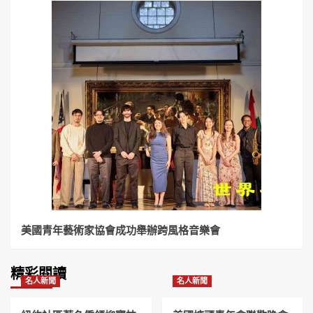
美國青年藝術家協會成功舉辦跨風格音樂會
精彩閱讀
名人新聞
名人新聞