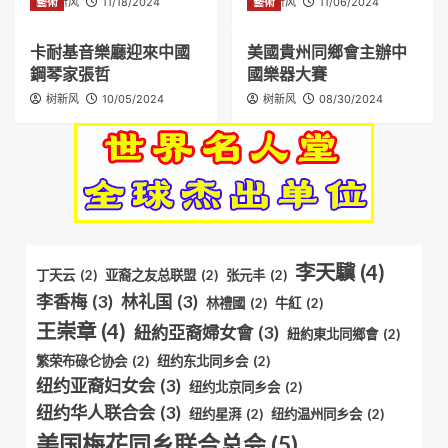
藝術
树新风
11/18/2024
藝術
树新风
11/06/2024
卡耐基音樂廳迎來中國
美國貴州同鄉會主辦中
鋼琴家張哲
國樂器大賽
树新风
10/05/2024
树新风
08/30/2024
李天驥
(4)
丁天云
(2)
亚裔之友总联盟
(2)
张元丰
(2)
李香梅
(3)
林礼国
(3)
林禮國
(2)
牛紅
(2)
王崇章
(4)
紐約亞裔婦女會
(3)
紐約東北同鄉會
(2)
繁荣布碌仑协会
(2)
纽约东北同乡会
(2)
纽约亚裔妇女会
(3)
纽约北京同乡会
(2)
纽约华人联合会
(3)
纽约星湃
(2)
纽约温州同乡会
(2)
美国梅花同乡联合总会
(5)