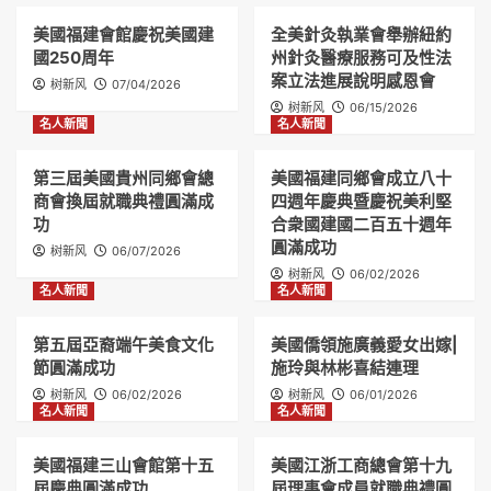
美國福建會館慶祝美國建
全美針灸執業會舉辦紐約
國250周年
州針灸醫療服務可及性法
案立法進展說明感恩會
树新风
07/04/2026
树新风
06/15/2026
名人新聞
名人新聞
第三屆美國貴州同鄉會總
美國福建同鄉會成立八十
商會換屆就職典禮圓滿成
四週年慶典暨慶祝美利堅
功
合衆國建國二百五十週年
圓滿成功
树新风
06/07/2026
树新风
06/02/2026
名人新聞
名人新聞
第五屆亞裔端午美食文化
美國僑領施廣義愛女出嫁|
節圓滿成功
施玲與林彬喜結連理
树新风
06/02/2026
树新风
06/01/2026
名人新聞
名人新聞
美國福建三山會館第十五
美國江浙工商總會第十九
屆慶典圓滿成功
屆理事會成員就職典禮圓