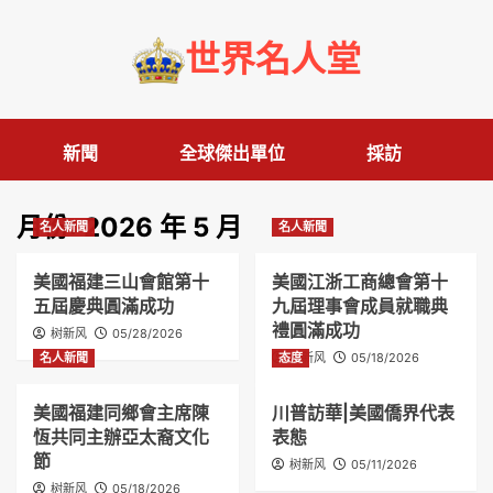
Skip
to
世界名人堂
content
新聞
全球傑出單位
採訪
月份:
2026 年 5 月
名人新聞
名人新聞
美國福建三山會館第十
美國江浙工商總會第十
五屆慶典圓滿成功
九屆理事會成員就職典
禮圓滿成功
树新风
05/28/2026
名人新聞
态度
树新风
05/18/2026
美國福建同鄉會主席陳
川普訪華|美國僑界代表
恆共同主辦亞太裔文化
表態
節
树新风
05/11/2026
树新风
05/18/2026