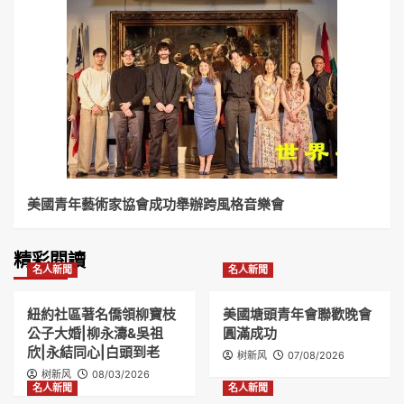
美國青年藝術家協會成功舉辦跨風格音樂會
精彩閱讀
名人新聞
名人新聞
紐約社區著名僑領柳寶枝
美國塘頭青年會聯歡晚會
公子大婚|柳永濤&吳祖
圓滿成功
欣|永結同心|白頭到老
树新风
07/08/2026
树新风
08/03/2026
名人新聞
名人新聞