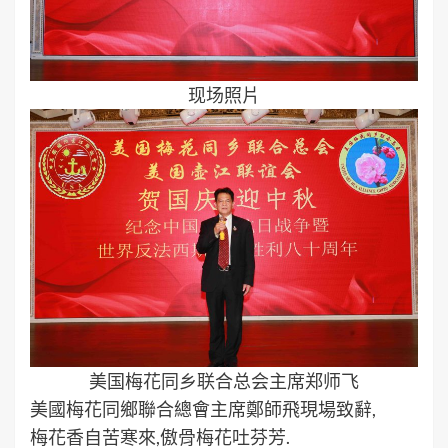
现场照片
美国梅花同乡联合总会主席郑师飞
美國梅花同鄉聯合總會主席鄭師飛現場致辭,
梅花香自苦寒來,傲骨梅花吐芬芳.