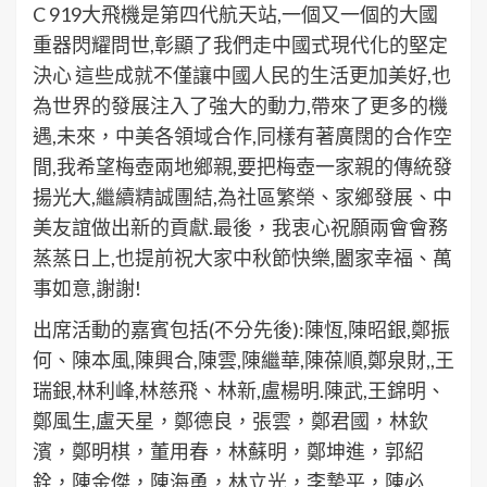
C 919大飛機是第四代航天站,一個又一個的大國
重器閃耀問世,彰顯了我們走中國式現代化的堅定
決心 這些成就不僅讓中國人民的生活更加美好,也
為世界的發展注入了強大的動力,帶來了更多的機
遇,未來，中美各領域合作,同樣有著廣闊的合作空
間,我希望梅壺兩地鄉親,要把梅壺一家親的傳統發
揚光大,繼續精誠團結,為社區繁榮、家鄉發展、中
美友誼做出新的貢獻.最後，我衷心祝願兩會會務
蒸蒸日上,也提前祝大家中秋節快樂,闔家幸福、萬
事如意,謝謝!
出席活動的嘉賓包括(不分先後):陳恆,陳昭銀,鄭振
何、陳本風,陳興合,陳雲,陳繼華,陳葆順,鄭泉財,,王
瑞銀,林利峰,林慈飛、林新,盧楊明.陳武,王錦明、
鄭風生,盧天星，鄭德良，張雲，鄭君國，林欽
濱，鄭明棋，董用春，林蘇明，鄭坤進，郭紹
銓，陳金傑，陳海勇，林立光，李摯平，陳必