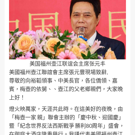
美国福州壶江联谊会主席张元丰
美國福州壺江聯誼會主席張元豐現場致辭,
尊敬的向裕韜領事、中美長官，各位僑領、嘉
賓，梅壺的依舅、、壺江的父老鄉親們，大家晚
上好！
燈火映萬家，天涯共此時。在這美好的夜晚，由
「梅壺一家 親」聯會主辦的「慶中秋、迎國慶」
暨「紀念世界反法西斯戰爭 勝利80周年」盛會，
在御庭大酒店隆重舉行。我謹代表美國福州壺江