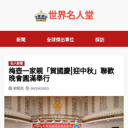
Skip
to
世界名人堂
content
新聞
全球傑出單位
採訪
名人新聞
梅壺一家親「賀國慶|迎中秋」聯歡
晚會圓滿舉行
树新风
09/29/2025