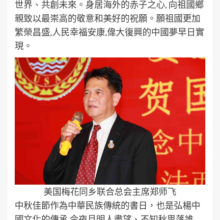
世界、共創未來。身居海外的赤子之心, 向祖國鄉
親致以最崇高的敬意和美好的祝願。願祖國更加
繁榮昌盛,人民幸福安康,偉大復興的中國夢早日實
現。
美国梅花同乡联合总会主席郑师飞
中秋佳節作為中華民族傳統的書日，也是弘楊中
國文化的傳承,今夜月明人盡望、不知秋思落誰