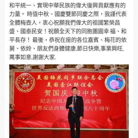
和平統一、實現中華民族的偉大復興貢獻應有的
力量。 時值中秋、國慶雙節同慶之際，我謹代表
全體梅壺人，衷心祝願我們偉大的祖國繁榮昌
盛、國泰民安！祝願全天下的同胞團圓幸 福、和
平長存！ 最後，恭祝在座的各位嘉賓、梅花的依
舅、依姈、朋友們身體健康,節日快樂,事業興旺,
萬事如意,謝謝大家.