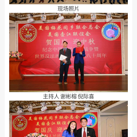
现场照片
主持人 谢彬榕 倪际喜