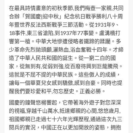
在最具詩情畫意的初秋季節,我們梅壺一家親,共同
合辦「賀國慶|迎中秋」紀念杭日戰爭勝利八十周
年暨世界反法西斯戰爭三節活動。從1931年9、
18事件,東三省滄陷,到1937年77事變。盧溝橋打
響第一槍。中華大地慘遭侵略者鐵蹄的蹂躪。多
少革命先烈拋頭顱,灑熱血,浴血奮戰十四年。才締
造了中華人民共和國的誕生。從一窮二白的國
家，從無到有,從弱到強,從百廢待興到巨龍騰飛。
這就是不屈不提的中華民族。這些傲人的成績，
讓每一個華夏兒女感到驕傲,感到自豪。同時也提
醒我們要珍愛和平,勿忘歷史。正義必勝。
國慶的鐘聲悠楊響起，它帶著海外遊子對您深深
的視福,穿越千山萬水,抵達鄉親的心間,悠悠歲月,
祖國鄉親已走過七十六年光輝歷程,通過這次九三
閱兵的實況，中國正在以更加開放的姿態，拥抱