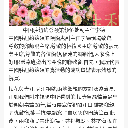
中国驻纽约总领馆领侨处副主任李德
中國駐紐約總領館領僑處副主任李德現場致辭,
尊敬的鄭師飛主席,尊敬的林禮國主席 尊敬的張元
豐主席,尊敬的各位僑領,福建的鄉親們,大家晚上
好!很榮幸應邀出席今晚的聯歡會.首先，我謹代表
中國駐紐約總領館為活動的成功舉辦表示熱烈的
祝賀.
梅花與壺江,隔江相望,兩地鄉親的友誼源遠流長,
正如我們剛才視頻中所看到的,梅壺舅緣情義最早
於明朝嘉靖38年,當時倭寇侵犯閩江口,維護鄉親,
同仇敵愾,攜手抗倭,譜寫了血與火的團結篇章.此
後，兩鄉漁民共建漁場、共祀觀廟、共抗海寇,在