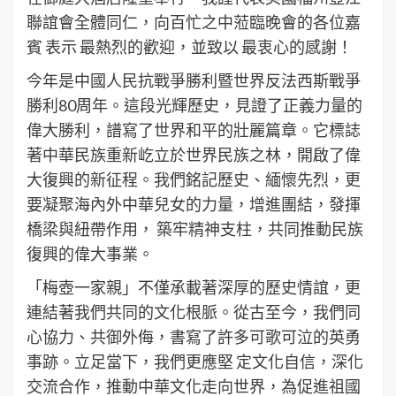
聯誼會全體同仁，向百忙之中蒞臨晚會的各位嘉
賓 表示 最熱烈的歡迎，並致以 最衷心的感謝！
今年是中國人民抗戰爭勝利暨世界反法西斯戰爭
勝利80周年。這段光輝歷史，見證了正義力量的
偉大勝利，譜寫了世界和平的壯麗篇章。它標誌
著中華民族重新屹立於世界民族之林，開啟了偉
大復興的新征程。我們銘記歷史、緬懷先烈，更
要凝聚海內外中華兒女的力量，增進團結，發揮
橋梁與紐帶作用， 築牢精神支柱，共同推動民族
復興的偉大事業。
「梅壺一家親」不僅承載著深厚的歷史情誼，更
連結著我們共同的文化根脈。從古至今，我們同
心協力、共御外侮，書寫了許多可歌可泣的英勇
事跡。立足當下，我們更應堅 定文化自信，深化
交流合作，推動中華文化走向世界，為促進祖國