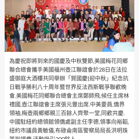
為慶祝即將到來的國慶及中秋雙節,美國梅花同鄉
聯合總會攜手美國福州壺江聯誼會於28日在法拉
盛御庭大酒樓共同舉辦「賀國慶|迎中秋」紀念抗
日戰爭勝利八十周年暨世界反法西斯戰爭聯歡晚
會.美國梅花同鄉聯合總會主席鄭師飛,候任主席林
禮國,壺江聯誼會主席張元豐出席.中美要員,僑界
領袖,梅壺兩鄉鄉親三百餘人齊聚一堂,同歡共慶.
中國駐紐約總領館領僑處副主任李德,領事向裕韜,
紐約市議員黃敏儀,布碌侖南區警察局局長洪明珠
等到場慶.活動吸引300餘人.