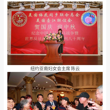
纽约亚裔妇女会主席 陈云