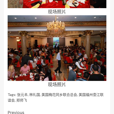
现场照片
现场照片
Tags:
张元丰
,
林礼国
,
美国梅花同乡联合总会
,
美国福州壶江联
谊会
,
郑师飞
Post
Previous