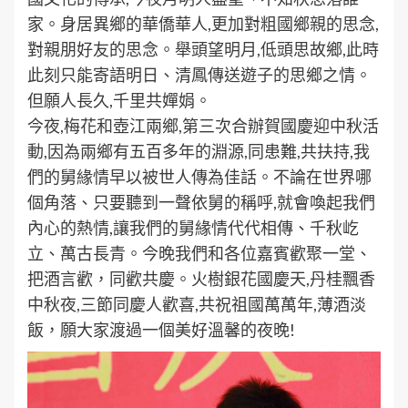
家。身居異鄉的華僑華人,更加對粗國鄉親的思念,
對親朋好友的思念。舉頭望明月,低頭思故鄉,此時
此刻只能寄語明日、清鳳傳送遊子的思鄉之情。
但願人長久,千里共嬋娟。
今夜,梅花和壺江兩鄉,第三次合辦賀國慶迎中秋活
動,因為兩鄉有五百多年的淵源,同患難,共扶持,我
們的舅緣情早以被世人傳為佳話。不論在世界哪
個角落、只要聽到一聲依舅的稱呼,就會喚起我們
內心的熱情,讓我們的舅緣情代代相傳、千秋屹
立、萬古長青。今晚我們和各位嘉賓歡聚一堂、
把酒言歡，同歡共慶。火樹銀花國慶天,丹桂飄香
中秋夜,三節同慶人歡喜,共祝祖國萬萬年,薄酒淡
飯，願大家渡過一個美好溫馨的夜晚!