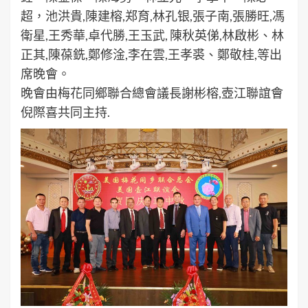
超，池洪貴,陳建榕,郑育,林孔银,張子南,張勝旺,馮
衛星,王秀華,卓代勝,王玉武, 陳秋英俤,林啟彬、林
正其,陳葆銑,鄭修淦,李在雲,王孝裘、鄭敬桂,等出
席晚會。
晚會由梅花同鄉聯合總會議長謝彬榕,壺江聯誼會
倪際喜共同主持.