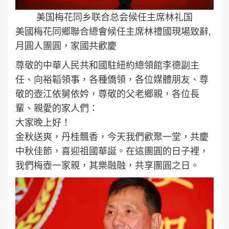
美国梅花同乡联合总会候任主席林礼国
美國梅花同鄉聯合總會候任主席林禮國現場致辭,
月圓人團圓，家國共歡慶
尊敬的中華人民共和國駐紐約總領館李德副主
任、向裕韜領事，各種僑領，各位媒體朋友、尊
敬的壺江依舅依妗，尊敬的父老鄉親，各位長
輩、親愛的家人們：
大家晚上好！
金秋送爽，丹桂飄香，今天我們歡聚一堂，共慶
中秋佳節，喜迎祖國華誕。在這團圓的日子裡，
我們梅壺一家親，其樂融融，共享團圓之日。