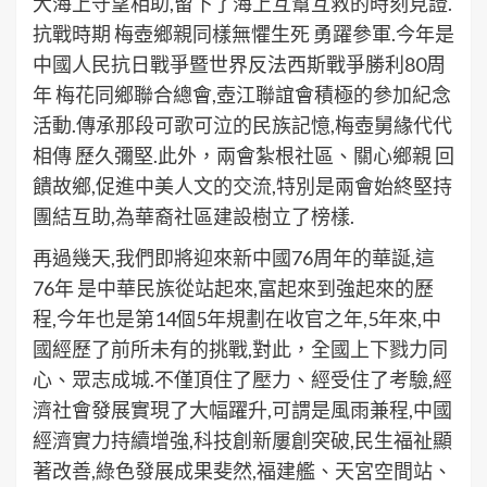
大海上守望相助,留下了海上互幫互救的時刻見證.
抗戰時期 梅壺鄉親同樣無懼生死 勇躍參軍.今年是
中國人民抗日戰爭暨世界反法西斯戰爭勝利80周
年 梅花同鄉聯合總會,壺江聯誼會積極的參加紀念
活動.傳承那段可歌可泣的民族記憶,梅壺舅緣代代
相傳 歷久彌堅.此外，兩會紮根社區、關心鄉親 回
饋故鄉,促進中美人文的交流,特別是兩會始終堅持
團結互助,為華裔社區建設樹立了榜樣.
再過幾天,我們即將迎來新中國76周年的華誕,這
76年 是中華民族從站起來,富起來到強起來的歷
程,今年也是第14個5年規劃在收官之年,5年來,中
國經歷了前所未有的挑戰,對此，全國上下戮力同
心、眾志成城.不僅頂住了壓力、經受住了考驗,經
濟社會發展實現了大幅躍升,可謂是風雨兼程,中國
經濟實力持續增強,科技創新屢創突破,民生福祉顯
著改善,綠色發展成果斐然,福建艦、天宮空間站、