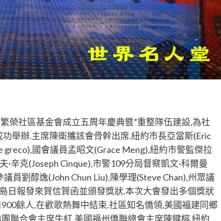
國繁榮社區基金會成立五周年慶典暨”重整隊伍建設,為社
舉辦.主席陳衛攜該會骨幹出席.紐約市長亞當斯(Eric
e greco),國會議員孟昭文(Grace Meng),紐約市警監傑拉
夫·辛克(Joseph Cinque),市警109分局督察凱文·科爾曼
,州參議員劉醇逸(John Chun Liu),陳學理(Steve Chan),州眾議
hang)及星島日報發來賀信賀函並頒發獎狀.本次大會發出多個獎狀
00餘人,在歡歌熱舞中結束.社區知名僑領,美國福建同鄉
團聯合會主席牛紅,美國福州僑聯總會主席陳鍵榕,紐約