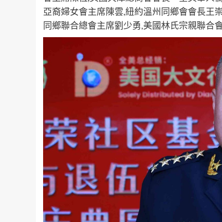
亞裔婦女會主席陳雲,紐約溫州同鄉會會長王崇
同鄉聯合總會主席劉少勇,美國林氏宗親聯合會