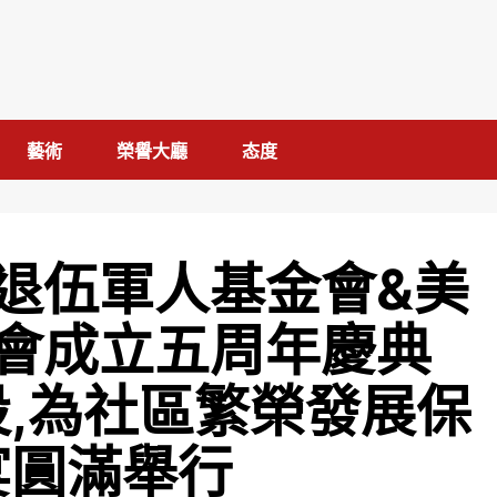
藝術
榮譽大廳
态度
退伍軍人基金會&美
會成立五周年慶典
設,為社區繁榮發展保
宴圓滿舉行