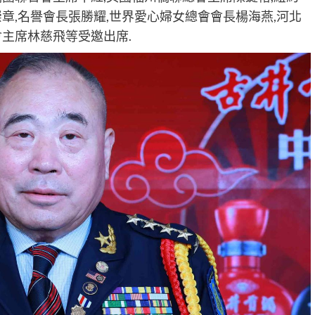
章,名譽會長張勝耀,世界愛心婦女總會會長楊海燕,河北
主席林慈飛等受邀出席.