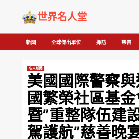
Skip
to
世界名人堂
content
新聞
全球傑出單位
採訪
慈善
名人新聞
美國國際警察與
國繁榮社區基金
暨”重整隊伍建
駕護航”慈善晚