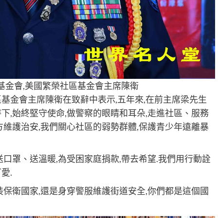
基金會,美國繁榮社區基金會主席陳衛
基金會主席陳衛在致辭中表示,五年來,在前主席梁先生
下,始終堅守使命,做警察的眼睛和耳朵,走進社區、服務
方維護治安,我們關心社區的弱勢群體,保護青少年遠離暴
送口罩、送溫暖,為受困家庭捐款,帶去希望.我們用行動詮
愛.
裝保衛國家,還是身穿警服維護街道安全,你們都是這個國