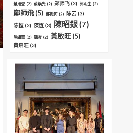
郑师飞
(3)
董用登
(2)
蘇煥光
(2)
郭明生
(2)
鄭師飛
(5)
陈云
(3)
鄭振何
(2)
陳昭銀
(7)
陈恒
(3)
陳恆
(3)
黃啟旺
(5)
陳繼華
(2)
陳雲
(2)
黄启旺
(3)