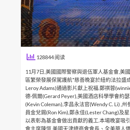
128844 阅读
11月7日,美國國際警察與退伍軍人基金會,美
區繁榮發展保駕護航”慈善晚宴於紐約法拉盛成功
Leroy Adams)通過影片獻上祝福.鄭祺蓉(winni
德·佩爾(Gerard Peyer),美國酒店科學學會約瑟
(Kevin Coleman),李昌永法官(Wendy C. Li) 
員金兌錫(Ron Kim),鄭永佳(Lester C
以表彰為基金會做出貢獻的義工.本場晚宴吸引9
會主席陳恆,美國天津總商會會長、全美華人僑